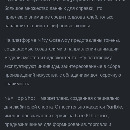
большое множество данных для справки, что
привлекло внимание среди пользователей, только
начавших осваивать цифровые активы.
На платформе Nifty Gateway представлены токены,
создаваемые создателями в направлении анимации,
медиаискусства и видеоконтента. Эту платформу
эксплуатируют индивиды, заинтересованные в сборе
произведений искусства, с обладанием долгосрочную
значимость.
NBA Top Shot – маркетплейс, созданная специально
для любителей спорта. Относительно касается Rarible,
именно обозначается сервис на базе Ethereum,
предназначенная для формирования, торговли и