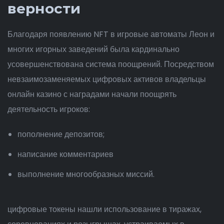
верности
Благодаря появлению NFT в игровые автоматы Леон и
многих игорных заведений была кардинально
усовершенствована система поощрений. Посредством
невзаимозаменяемых цифровых активов владельцы
онлайн казино с наградами начали поощрять
деятельность игроков:
пополнение депозитов;
написание комментариев
выполнение многообразных миссий.
цифровые токены нашли использование в тиражах,