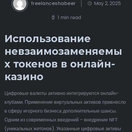
freelanceshabeer
May 2, 2025
1 min read
Использование
невзаимозаменяемы
х токенов в онлайн-
казино
Цифровые валюты активно интегрируются онлайн-
клубами. Применение виртуальных активов привнесло
в сферу игорного бизнеса дополнительные шансы.
Одним из современных введений – внедрение NFT
(уникальных жетонов). Указанные цифровые активы