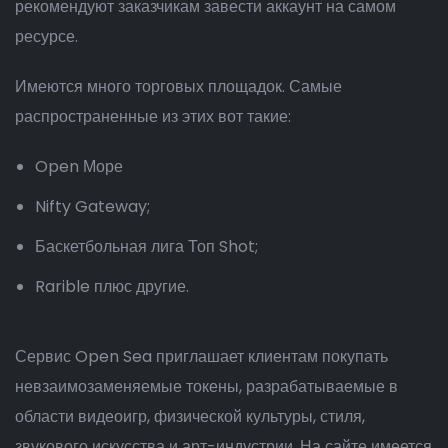
рекомендуют заказчикам завести аккаунт на самом
ресурсе.
Имеются много торговых площадок. Самые
распространенные из этих вот такие:
Open Море
Nifty Gateway;
Баскетбольная лига Топ Shot;
Rarible плюс другие.
Сервис Open Sea приглашает клиентам покупать
невзаимозаменяемые токены, разрабатываемые в
области видеоигр, физической культуры, стиля,
звукового искусства и арт-индустрии. На сайте имеется