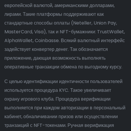
европейской валютой, американскими долларами,
лирами. Такие платформы поддерживают как
стандартные способы оплаты (Neteller, Union Pay,
MasterCard, Visa), так и NFT-бумажники: TrustWallet,
AlphaWallet, Coinbasse. Всякий валютный интерфейс
задействует конвертер денег. Так обозначается
приложение, дающая возможность выполнять
оперативные транзакции обмена по выгодному курсу.
С целью идентификации идентичности пользователей
используется процедура KYC. Такое увеличивает
охрану игрового клуба. Процедура верификации
выполняется при каждом авторизации в персональный
кабинет, обналичивании призов или осуществлении
транзакций с NFT-токенами. Ручная верификация