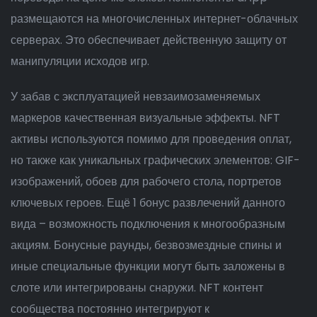
размещаются на многочисленных интернет-облачных
серверах. Это обеспечивает действенную защиту от
манипуляции исходов игр.
У забав с эксплуатацией невзаимозаменяемых
маркеров качественная визуальные эффекты. NFT
активы используются помимо для проведения оплат,
но также как уникальных графических элементов: GIF-
изображений, обоев для рабочего стола, портретов
ключевых героев. Ещё 1 бонус развлечений данного
вида – возможность подключения к многообразным
акциям. Бонусные раунды, безвозмездные спины и
иные специальные функции могут быть заложены в
слоте или интегрированы снаружи. NFT контент
сообщества постоянно интегрируют к