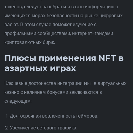
токенов, следует разобраться в всю информацию о
имеющихся мерах безопасности на рынке цифровых
валют. В этом случае поможет изучение с
профильными сообществами, интернет-гайдами
криптовалютных бирж.
Плюсы применения NFT в
азартных играх
Ключевые достоинства интеграции NFT в виртуальных
казино с наличием бонусами заключаются в
следующем:
Долгосрочная вовлеченность геймеров.
Увеличение сетевого трафика.