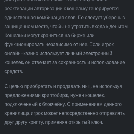
реактивации авторизации к кошельку генерируется
единственная комбинация слов. Ее следует уберечь в
защищенном месте, чтобы не утратить входа к деньгам.
Кошельки могут храниться на бирже или
функционировать независимо от нее. Если игрок
онлайн-казино использует личный электронный
кошелек, он отвечает за сохранность и использование
средств.
С целью приобретать и продавать NFT, не используя
предложениями криптобирж, нужен кошелек,
подключенный к блокчейну. С применением данного
хранилища игрок может непосредственно отправлять
друг другу крипту, применяя открытый ключ.