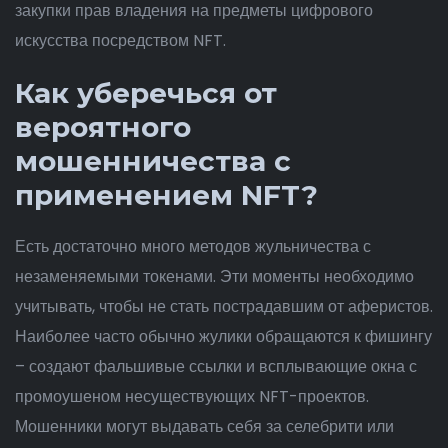
закупки прав владения на предметы цифрового
искусства посредством NFT.
Как уберечься от
вероятного
мошенничества с
применением NFT?
Есть достаточно много методов жульничества с
незаменяемыми токенами. Эти моменты необходимо
учитывать, чтобы не стать пострадавшим от аферистов.
Наиболее часто обычно жулики обращаются к фишингу
– создают фальшивые ссылки и всплывающие окна с
промоушеном несуществующих NFT-проектов.
Мошенники могут выдавать себя за селебрити или