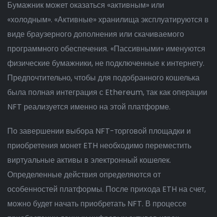
Бумажник может оказаться «активным» или
«холодным». «Активные» хранилища эксплуатируются в
виде браузерного дополнения или скачиваемого
программного обеспечения. «Пассивными» именуются
физические бумажники, не подключенные к интернету.
Предпочтительно, чтобы для подобранного кошелька
была полная интеграция с Ethereum, так как операции
NFT реализуется именно на этой платформе.
По завершении выбора NFT-торговой площадки и
приобретения монет ETH необходимо переместить
виртуальные активы в электронный кошелек.
Определенные действия определяются от
особенностей платформы. После прихода ETH на счет,
можно будет начать приобретать NFT. В процессе