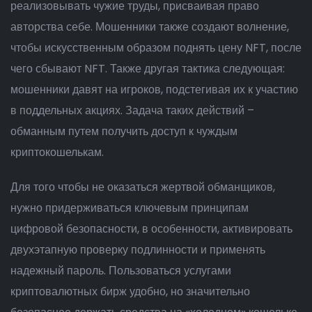
реализовывать чужие труды, присваивая право
авторства себе. Мошенники также создают волнение,
чтобы искусственным образом поднять цену NFT, после
чего сбывают NFT. Также другая тактика следующая:
мошенники давят на игроков, подстегивая их к участию
в поддельных акциях. Задача таких действий –
обманным путем получить доступ к чуждым
криптокошелькам.
Для того чтобы не оказаться жертвой обманщиков,
нужно придерживаться ключевым принципам
цифровой безопасности, в особенности, активировать
двухэтапную проверку подлинности и применять
надежный пароль. Пользоваться услугами
криптовалютных бирж удобно, но значительно