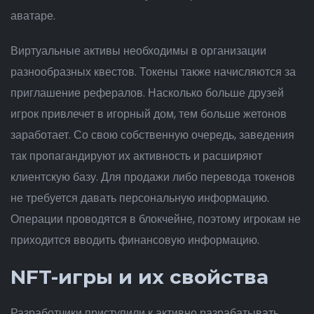
аватаре.
Виртуальные активы необходимы в организации
разнообразных квестов. Токены также начисляются за
приглашение рефералов. Насколько больше друзей
игрок привлечет в игорный дом, тем больше жетонов
заработает. Со свою собственную очередь, заведения
так пропагандируют их активность и расширяют
клиентскую базу. Для продажи либо перевода токенов
не требуется давать персональную информацию.
Операции проводятся в блокчейне, поэтому игрокам не
приходится вводить финансовую информацию.
NFT-игры и их свойства
Разработчики приступили к активно разрабатывать