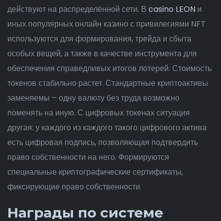
действуют на распределённой сети. В
casino LEON
и
иных популярных онлайн казино с привилегиями NFT
используются для формирования, трейда и сбыта
особых вещей, а также в качестве инструмента для
обеспечения справедливых итогов лотерей. Стоимость
токенов стабильно растет. Стандартные криптоактивы
заменяемы – одну валюту без труда возможно
поменять на иную. С цифровых токенах ситуация
другая: у каждого из каждого такого цифрового актива
есть цифровая подпись, позволяющая подтвердить
право собственности на него. Формируются
специальные криптографические сертификаты,
фиксирующие право собственности.
Награды по системе