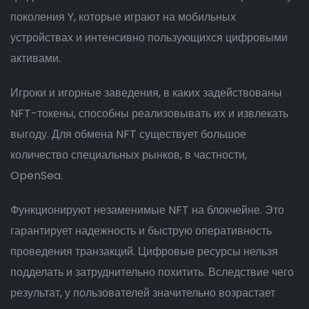
поколения Y, которые играют на мобильных
устройствах и интенсивно пользующихся цифровыми
активами.
Игроки и игорные заведения, в каких задействованы
NFT-токены, способны реализовывать их и извлекать
выгоду. Для обмена NFT существует большое
количество специальных рынков, в частности,
OpenSea.
Функционируют незаменимые NFT на блокчейне. Это
гарантирует надежность и быструю оперативность
проведения транзакций. Цифровые ресурсы нельзя
подделать и затруднительно похитить. Вследствие чего
результат, у пользователей значительно возрастает